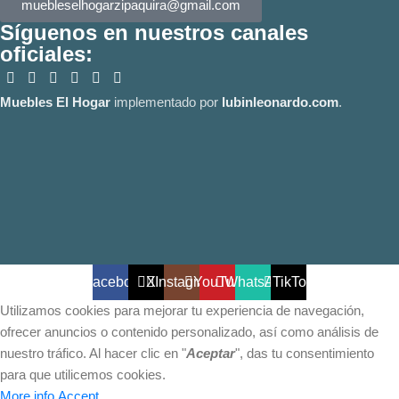
muebleselhogarzipaquira@gmail.com
Síguenos en nuestros canales
oficiales:
Muebles El Hogar
implementado por
lubinleonardo.com
.
Facebook
X
Instagram
YouTube
WhatsApp
TikTok
Utilizamos cookies para mejorar tu experiencia de navegación,
ofrecer anuncios o contenido personalizado, así como análisis de
nuestro tráfico. Al hacer clic en "
Aceptar
", das tu consentimiento
para que utilicemos cookies.
More info
Accept