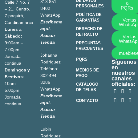
DE DATOS
313 851
Calle 7 No. 7
&
PERSONALES
PQRs
8402
– 21. Centro.
POLÍTICA DE
WhatsApp:
Zipaquirá,
Ventas
GARANTÍAS
Escribeme
Cundinamarca.
WhatsAp
aquí.
DERECHO DE
Lunes a
RETRACTO
Asesor
Sábado:
Ventas
WhatsAp
Tienda
9:00am –
PREGUNTAS
FRECUENTES
7:00pm
mueblese
Johanna
Jornada
PQRS
Síguenos
Rodríguez
continua
en
Teléfono:
Domingos y
MEDIOS DE
nuestros
302 494
PAGO
Festivos:
canales
3286
10am –
oficiales:
CATÁLOGO
WhatsApp:
DE TELAS
5:00pm
Escribeme
Jornada
CONTACTO
aquí.
continua
Asesor
Tienda
Lubin
Rodríguez