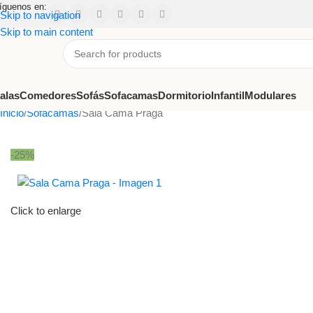
íguenos en:
Skip to navigation
Skip to main content
alas
Comedores
Sofás
Sofacamas
Dormitorio
Infantil
Modulares
Inicio
Sofacamas
Sala Cama Praga
-25%
Click to enlarge