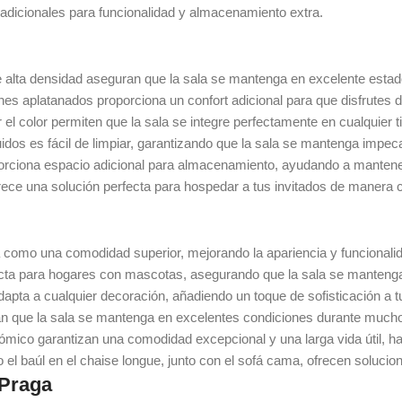
dicionales para funcionalidad y almacenamiento extra.
 alta densidad aseguran que la sala se mantenga en excelente estad
nes aplatanados proporciona un confort adicional para que disfrutes 
r el color permiten que la sala se integre perfectamente en cualquier
uidos es fácil de limpiar, garantizando que la sala se mantenga impe
porciona espacio adicional para almacenamiento, ayudando a mantene
frece una solución perfecta para hospedar a tus invitados de manera 
a como una comodidad superior, mejorando la apariencia y funcionalid
erfecta para hogares con mascotas, asegurando que la sala se manteng
pta a cualquier decoración, añadiendo un toque de sofisticación a t
an que la sala se mantenga en excelentes condiciones durante much
mico garantizan una comodidad excepcional y una larga vida útil, h
l baúl en el chaise longue, junto con el sofá cama, ofrecen solucion
 Praga