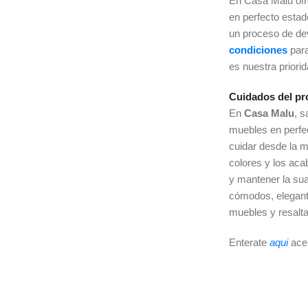
En Casa Malu of
en perfecto esta
un proceso de dev
condiciones
par
es nuestra priori
Cuidados del pr
En
Casa Malu
, 
muebles en perfe
cuidar desde la m
colores y los ac
y mantener la sua
cómodos, elegant
muebles y resalta
Enterate
aqui
ace