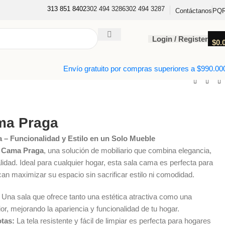
313 851 8402
302 494 3286
302 494 3287
PQ
Contáctanos
Login / Register
$
0.
Envío gratuito por compras superiores a $990.00
ma Praga
 – Funcionalidad y Estilo en un Solo Mueble
 Cama Praga
, una solución de mobiliario que combina elegancia,
alidad. Ideal para cualquier hogar, esta sala cama es perfecta para
an maximizar su espacio sin sacrificar estilo ni comodidad.
Una sala que ofrece tanto una estética atractiva como una
r, mejorando la apariencia y funcionalidad de tu hogar.
otas:
La tela resistente y fácil de limpiar es perfecta para hogares