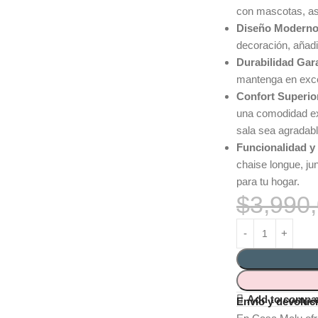
con mascotas, as
Diseño Moderno 
decoración, añadi
Durabilidad Gar
mantenga en exce
Confort Superio
una comodidad ex
sala sea agradabl
Funcionalidad y
chaise longue, ju
para tu hogar.
$
3,990
Add to compa
Envío y devoluc