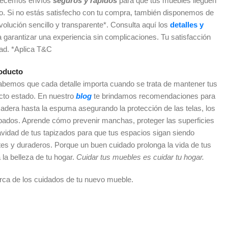
recemos envíos
seguros y rápidos
para que tus muebles lleguen
do. Si no estás satisfecho con tu compra, también disponemos de
olución sencillo y transparente*. Consulta aquí los
detalles y
a garantizar una experiencia sin complicaciones. Tu satisfacción
dad. *Aplica T&C
oducto
sabemos que cada detalle importa cuando se trata de mantener tus
cto estado. En nuestro
blog
te brindamos recomendaciones para
adera hasta la espuma asegurando la protección de las telas, los
abados. Aprende cómo prevenir manchas, proteger las superficies
vidad de tus tapizados para que tus espacios sigan siendo
es y duraderos. Porque un buen cuidado prolonga la vida de tus
 la belleza de tu hogar.
Cuidar tus muebles es cuidar tu hogar.
rca de los cuidados de tu nuevo mueble.