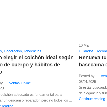
10
Mar
os
,
Decoración
,
Tendencias
Cuidados
,
Decora
elegir el colchón ideal según
Renueva tu
po de cuerpo y hábitos de
basecama e
o
Posted by
Ven
08/01/2025
by
Ventas Online
Si estás buscando
025
de elegancia y fun
el colchón adecuado es fundamental para
Continue reading
ar un descanso reparador, pero no todos los ...
e reading