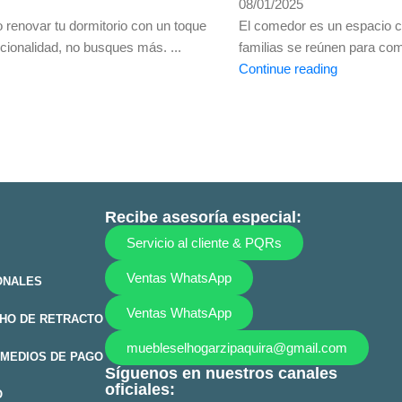
08/01/2025
 renovar tu dormitorio con un toque
El comedor es un espacio cl
cionalidad, no busques más. ...
familias se reúnen para com
Continue reading
Recibe asesoría especial:
Servicio al cliente & PQRs
Ventas WhatsApp
ONALES
Ventas WhatsApp
HO DE RETRACTO
muebleselhogarzipaquira@gmail.com
MEDIOS DE PAGO
Síguenos en nuestros canales
oficiales:
O