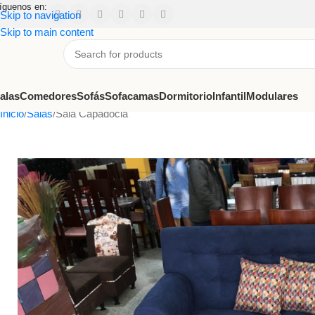
íguenos en:
Skip to navigation
Skip to main content
alas
Comedores
Sofás
Sofacamas
Dormitorio
Infantil
Modulares
Inicio
Salas
Sala Capadocia