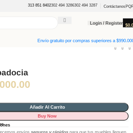
313 851 8402
302 494 3286
302 494 3287
PQ
Contáctanos
Login / Register
$
0.
Envío gratuito por compras superiores a $990.00
padocia
,000.00
Añadir Al Carrito
Buy Now
re
iones
recemos envíos
seguros y rápidos
para que tus muebles lleguen