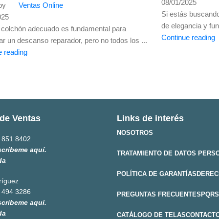
08/01/2025
by
Ventas Online
Si estás buscando
025
de elegancia y fun
el colchón adecuado es fundamental para
Continue reading
ar un descanso reparador, pero no todos los ...
e reading
de Ventas
Links de interés
NOSOTROS
 851 8402
scribeme aquí.
TRATAMIENTO DE DATOS PERS
da
POLÍTICA DE GARANTÍAS
DEREC
ríguez
 494 3286
PREGUNTAS FRECUENTES
PQRS
scribeme aquí.
da
CATÁLOGO DE TELAS
CONTACT