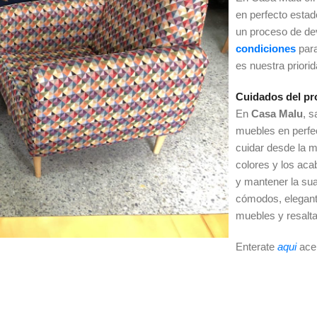
en perfecto esta
un proceso de dev
condiciones
par
es nuestra priori
Cuidados del pr
En
Casa Malu
, 
muebles en perfe
cuidar desde la m
colores y los ac
y mantener la sua
cómodos, elegant
muebles y resalta
Enterate
aqui
ace