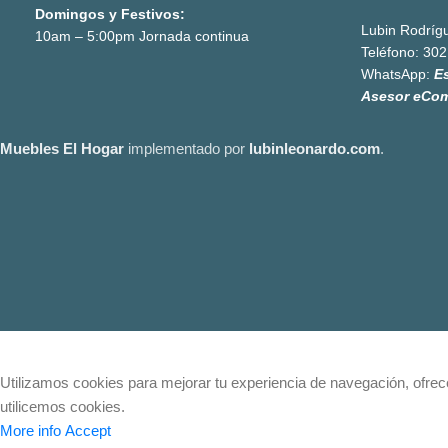
Domingos y Festivos:
Lubin Rodríg
10am – 5:00pm Jornada continua
Teléfono:
302
WhatsApp:
E
Asesor eCo
Muebles El Hogar
implementado por
lubinleonardo.com
.
Utilizamos cookies para mejorar tu experiencia de navegación, ofrecer
utilicemos cookies.
More info
Accept