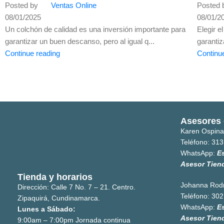
Posted by
Ventas Online
Posted 
08/01/2025
08/01/2
Un colchón de calidad es una inversión importante para
Elegir 
garantizar un buen descanso, pero al igual q...
garantiz
Continue reading
Continu
Asesores 
Karen Ospina
Teléfono:
313
WhatsApp:
E
Asesor Tien
Tienda y horarios
Johanna Rod
Dirección: Calle 7 No. 7 – 21. Centro.
Teléfono:
302
Zipaquirá, Cundinamarca.
WhatsApp:
E
Lunes a Sábado:
Asesor Tien
9:00am – 7:00pm Jornada continua