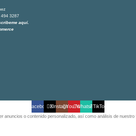
uez
 494 3287
scribeme aquí.
mmerce
Facebook
X
Instagram
YouTube
WhatsApp
TikTok
 anuncios o contenido personalizado, así como análisis de nuestro trá