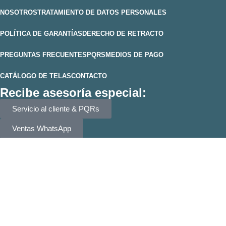
NOSOTROS
TRATAMIENTO DE DATOS PERSONALES
POLÍTICA DE GARANTÍAS
DERECHO DE RETRACTO
PREGUNTAS FRECUENTES
PQRS
MEDIOS DE PAGO
CATÁLOGO DE TELAS
CONTACTO
Recibe asesoría especial:
Servicio al cliente & PQRs
Ventas WhatsApp
Ventas WhatsApp
muebleselhogarzipaquira@gmail.com
Síguenos en nuestros canales
oficiales:
Muebles El Hogar
implementado por
lubinleonardo.com
.