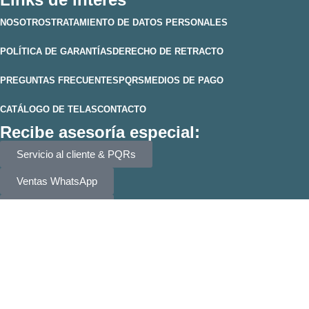
NOSOTROS
TRATAMIENTO DE DATOS PERSONALES
POLÍTICA DE GARANTÍAS
DERECHO DE RETRACTO
PREGUNTAS FRECUENTES
PQRS
MEDIOS DE PAGO
CATÁLOGO DE TELAS
CONTACTO
Recibe asesoría especial:
Servicio al cliente & PQRs
Ventas WhatsApp
Ventas WhatsApp
muebleselhogarzipaquira@gmail.com
Síguenos en nuestros canales
oficiales: