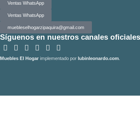
Ventas WhatsApp
Ventas WhatsApp
muebleselhogarzipaquira@gmail.com
Síguenos en nuestros canales oficiales
Muebles El Hogar
implementado por
lubinleonardo.com
.
Utilizamos cookies para mejorar tu experiencia de navegación, ofrecer
utilicemos cookies.