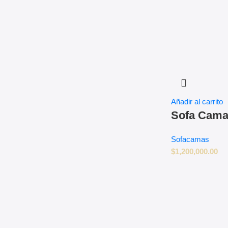
Añadir al carrito
Sofa Cama
Sofacamas
$
1,200,000.00
Muebles para dormitorio
Descuentos hasta del -35%
Compra Aqui