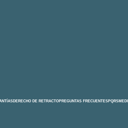
ANTÍAS
DERECHO DE RETRACTO
PREGUNTAS FRECUENTES
PQRS
MEDI