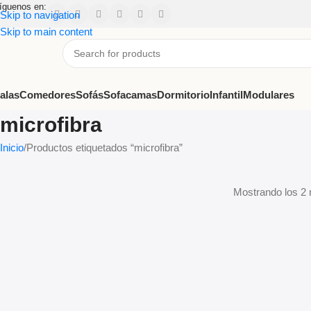
íguenos en:
Skip to navigation
Skip to main content
alas
Comedores
Sofás
Sofacamas
Dormitorio
Infantil
Modulares
microfibra
Inicio
Productos etiquetados “microfibra”
Read more
Mostrando los 2 