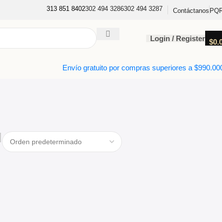
313 851 8402
302 494 3286
302 494 3287
PQ
Contáctanos
Login / Register
$
0.
Envío gratuito por compras superiores a $990.00