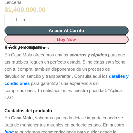
Lencería
$
1,400,000.00
Añadir Al Carrito
Buy Now
Add to compare
Envío y devoluciones
En Casa Malu ofrecemos envíos
seguros y rápidos
para que
tus muebles lleguen en perfecto estado. Si no estás satisfecho
con tu compra, también disponemos de un proceso de
devolución sencillo y transparente*. Consulta aquí los
detalles y
condiciones
para garantizar una experiencia sin
complicaciones. Tu satisfacción es nuestra prioridad. *Aplica
T&C
Cuidados del producto
En
Casa Malu
, sabemos que cada detalle importa cuando se
trata de mantener tus muebles en perfecto estado. En nuestro
blog
te brindamos recomendaciones para cuidar desde la