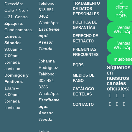
al
Teléfono:
TRATAMIENTO
Dirección:
cliente
DE DATOS
313 851
Calle 7 No. 7
&
PERSONALES
PQRs
8402
– 21. Centro.
POLÍTICA DE
WhatsApp:
Zipaquirá,
Ventas
GARANTÍAS
Escribeme
Cundinamarca.
WhatsAp
aquí.
DERECHO DE
Lunes a
RETRACTO
Asesor
Sábado:
Ventas
WhatsAp
Tienda
9:00am –
PREGUNTAS
FRECUENTES
7:00pm
mueblese
Johanna
Jornada
PQRS
Síguenos
Rodríguez
continua
en
Teléfono:
Domingos y
MEDIOS DE
nuestros
302 494
PAGO
Festivos:
canales
3286
10am –
oficiales:
CATÁLOGO
WhatsApp:
DE TELAS
5:00pm
Escribeme
Jornada
CONTACTO
aquí.
continua
Asesor
Tienda
Lubin