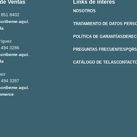
de Ventas
Links de interés
NOSOTROS
 851 8402
scribeme aquí.
TRATAMIENTO DE DATOS PERS
da
POLÍTICA DE GARANTÍAS
DEREC
ríguez
 494 3286
PREGUNTAS FRECUENTES
PQRS
scribeme aquí.
da
CATÁLOGO DE TELAS
CONTACT
uez
 494 3287
scribeme aquí.
mmerce