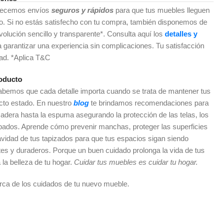
recemos envíos
seguros y rápidos
para que tus muebles lleguen
do. Si no estás satisfecho con tu compra, también disponemos de
olución sencillo y transparente*. Consulta aquí los
detalles y
a garantizar una experiencia sin complicaciones. Tu satisfacción
dad. *Aplica T&C
oducto
sabemos que cada detalle importa cuando se trata de mantener tus
cto estado. En nuestro
blog
te brindamos recomendaciones para
adera hasta la espuma asegurando la protección de las telas, los
abados. Aprende cómo prevenir manchas, proteger las superficies
vidad de tus tapizados para que tus espacios sigan siendo
es y duraderos. Porque un buen cuidado prolonga la vida de tus
 la belleza de tu hogar.
Cuidar tus muebles es cuidar tu hogar.
rca de los cuidados de tu nuevo mueble.