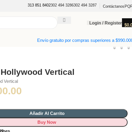
313 851 8402
302 494 3286
302 494 3287
PQ
Contáctanos
Login / Register
$
0.
Envío gratuito por compras superiores a $990.00
Hollywood Vertical
d Vertical
00.00
Añadir Al Carrito
Buy Now
re
iones