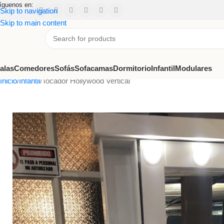
íguenos en:
Skip to navigation
Skip to main content
alas
Comedores
Sofás
Sofacamas
Dormitorio
Infantil
Modulares
Inicio
Infantil
Tocador Hollywood Vertical