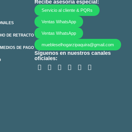
Recibe asesoría especial:
Servicio al cliente & PQRs
Ventas WhatsApp
ONALES
Ventas WhatsApp
HO DE RETRACTO
muebleselhogarzipaquira@gmail.com
MEDIOS DE PAGO
Síguenos en nuestros canales
oficiales:
O