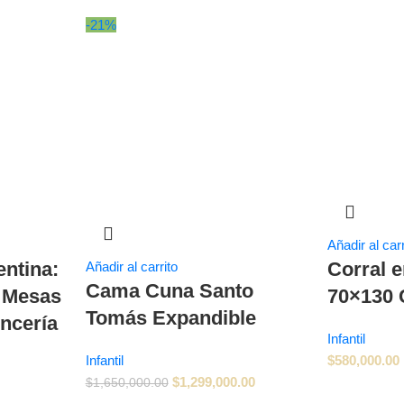
-21%
Añadir al carr
ntina:
Corral 
Añadir al carrito
Cama Cuna Santo
n Mesas
70×130 
Tomás Expandible
ncería
Infantil
Infantil
$
580,000.00
$
1,299,000.00
$
1,650,000.00