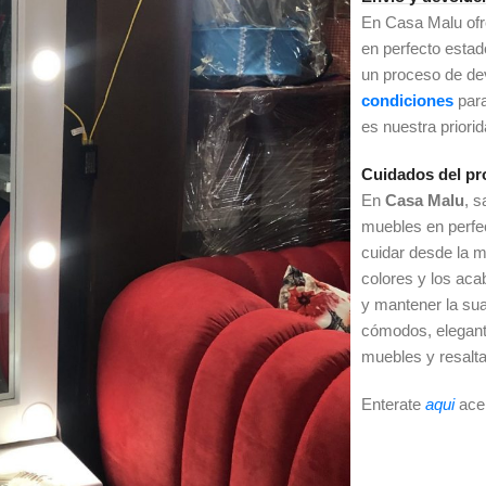
En Casa Malu of
en perfecto esta
un proceso de dev
condiciones
par
es nuestra priori
Cuidados del pr
En
Casa Malu
, 
muebles en perfe
cuidar desde la m
colores y los ac
y mantener la sua
cómodos, elegant
muebles y resalta
Enterate
aqui
ace