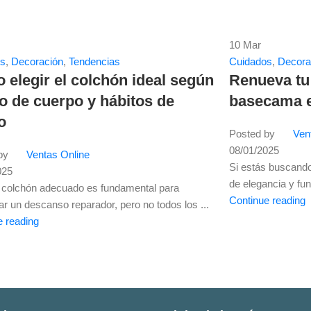
10
Mar
os
,
Decoración
,
Tendencias
Cuidados
,
Decora
elegir el colchón ideal según
Renueva tu
po de cuerpo y hábitos de
basecama e
o
Posted by
Ven
08/01/2025
by
Ventas Online
Si estás buscando
025
de elegancia y fun
el colchón adecuado es fundamental para
Continue reading
ar un descanso reparador, pero no todos los ...
e reading