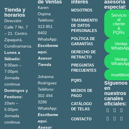
de Ventas
interés
asesoría
especial:
Karen
Tienda y
NOSOTROS
Ospina
horarios
Servicio
al
Teléfono:
TRATAMIENTO
Dirección:
cliente
DE DATOS
313 851
Calle 7 No. 7
&
PERSONALES
PQRs
8402
– 21. Centro.
POLÍTICA DE
WhatsApp:
Zipaquirá,
Ventas
GARANTÍAS
Escribeme
Cundinamarca.
WhatsAp
aquí.
DERECHO DE
Lunes a
RETRACTO
Asesor
Sábado:
Ventas
WhatsAp
Tienda
9:00am –
PREGUNTAS
FRECUENTES
7:00pm
mueblese
Johanna
Jornada
PQRS
Síguenos
Rodríguez
continua
en
Teléfono:
Domingos y
MEDIOS DE
nuestros
302 494
PAGO
Festivos:
canales
3286
10am –
oficiales:
CATÁLOGO
WhatsApp:
DE TELAS
5:00pm
Escribeme
Jornada
CONTACTO
aquí.
continua
Asesor