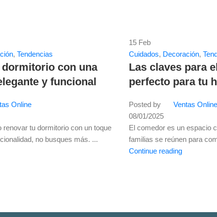
15
Feb
ción
,
Tendencias
Cuidados
,
Decoración
,
Ten
 dormitorio con una
Las claves para e
legante y funcional
perfecto para tu 
tas Online
Posted by
Ventas Onlin
08/01/2025
 renovar tu dormitorio con un toque
El comedor es un espacio cl
cionalidad, no busques más. ...
familias se reúnen para com
Continue reading