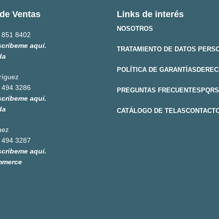
de Ventas
Links de interés
NOSOTROS
 851 8402
scribeme aquí.
TRATAMIENTO DE DATOS PERS
da
POLÍTICA DE GARANTÍAS
DEREC
ríguez
 494 3286
PREGUNTAS FRECUENTES
PQRS
scribeme aquí.
da
CATÁLOGO DE TELAS
CONTACT
uez
 494 3287
scribeme aquí.
mmerce