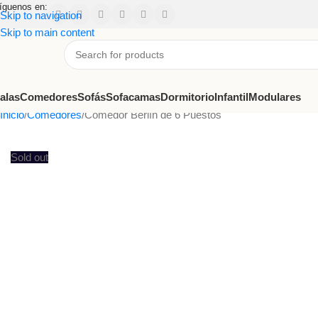
íguenos en:
Skip to navigation
Skip to main content
alas
Comedores
Sofás
Sofacamas
Dormitorio
Infantil
Modulares
Inicio
Comedores
Comedor Berlín de 6 Puestos
Sold out