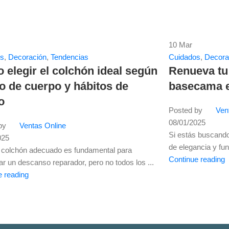
10
Mar
os
,
Decoración
,
Tendencias
Cuidados
,
Decora
elegir el colchón ideal según
Renueva tu
po de cuerpo y hábitos de
basecama e
o
Posted by
Ven
08/01/2025
by
Ventas Online
Si estás buscando
025
de elegancia y fun
el colchón adecuado es fundamental para
Continue reading
ar un descanso reparador, pero no todos los ...
e reading