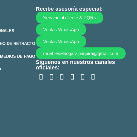
Recibe asesoría especial:
Servicio al cliente & PQRs
Ventas WhatsApp
ONALES
Ventas WhatsApp
HO DE RETRACTO
muebleselhogarzipaquira@gmail.com
MEDIOS DE PAGO
Síguenos en nuestros canales
oficiales:
O