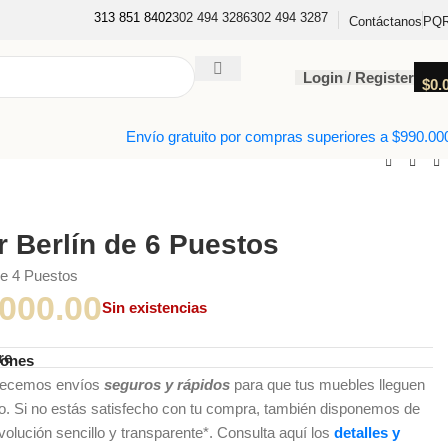
313 851 8402
302 494 3286
302 494 3287
PQ
Contáctanos
Login / Register
$
0.
Envío gratuito por compras superiores a $990.00
 Berlín de 6 Puestos
e 4 Puestos
,000.00
Sin existencias
re
iones
recemos envíos
seguros y rápidos
para que tus muebles lleguen
do. Si no estás satisfecho con tu compra, también disponemos de
olución sencillo y transparente*. Consulta aquí los
detalles y