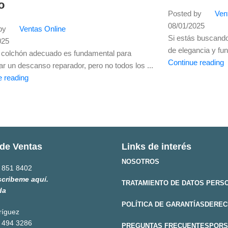
o
Posted by
Ven
08/01/2025
by
Ventas Online
Si estás buscando
025
de elegancia y fun
el colchón adecuado es fundamental para
Continue reading
ar un descanso reparador, pero no todos los ...
e reading
de Ventas
Links de interés
NOSOTROS
 851 8402
scribeme aquí.
TRATAMIENTO DE DATOS PERS
da
POLÍTICA DE GARANTÍAS
DEREC
ríguez
 494 3286
PREGUNTAS FRECUENTES
PQRS