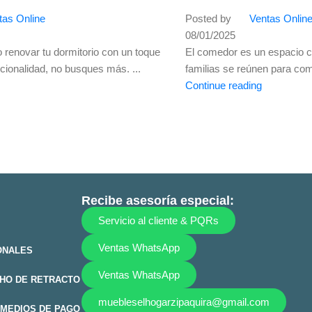
tas Online
Posted by
Ventas Onlin
08/01/2025
 renovar tu dormitorio con un toque
El comedor es un espacio cl
cionalidad, no busques más. ...
familias se reúnen para com
Continue reading
Recibe asesoría especial:
Servicio al cliente & PQRs
Ventas WhatsApp
ONALES
Ventas WhatsApp
HO DE RETRACTO
muebleselhogarzipaquira@gmail.com
MEDIOS DE PAGO