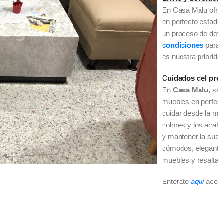
En Casa Malu of
en perfecto esta
un proceso de dev
condiciones
par
es nuestra priori
Cuidados del pr
En
Casa Malu
, 
muebles en perfe
cuidar desde la m
colores y los ac
y mantener la sua
cómodos, elegant
muebles y resalta
Enterate
aqui
ace