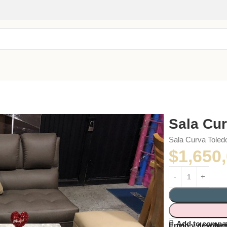
Sala Cu
Sala Curva Toled
$
1,650
Add to compa
Envío y devoluc