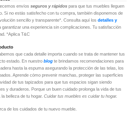
recemos envíos
seguros y rápidos
para que tus muebles lleguen
do. Si no estás satisfecho con tu compra, también disponemos de
olución sencillo y transparente*. Consulta aquí los
detalles y
a garantizar una experiencia sin complicaciones. Tu satisfacción
dad. *Aplica T&C
oducto
sabemos que cada detalle importa cuando se trata de mantener tus
cto estado. En nuestro
blog
te brindamos recomendaciones para
adera hasta la espuma asegurando la protección de las telas, los
abados. Aprende cómo prevenir manchas, proteger las superficies
vidad de tus tapizados para que tus espacios sigan siendo
es y duraderos. Porque un buen cuidado prolonga la vida de tus
 la belleza de tu hogar.
Cuidar tus muebles es cuidar tu hogar.
rca de los cuidados de tu nuevo mueble.