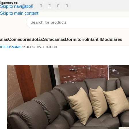
íguenos en:
Skip to navigation
Skip to main content
alas
Comedores
Sofás
Sofacamas
Dormitorio
Infantil
Modulares
Inicio
Salas
Sala Curva Toledo