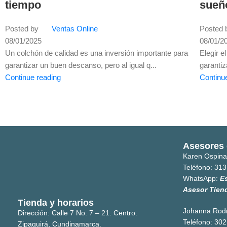
tiempo
sueñ
Posted by
Ventas Online
Posted 
08/01/2025
08/01/2
Un colchón de calidad es una inversión importante para
Elegir 
garantizar un buen descanso, pero al igual q...
garantiz
Continue reading
Continu
Asesores 
Karen Ospina
Teléfono:
313
WhatsApp:
E
Asesor Tien
Tienda y horarios
Johanna Rod
Dirección: Calle 7 No. 7 – 21. Centro.
Teléfono:
302
Zipaquirá, Cundinamarca.