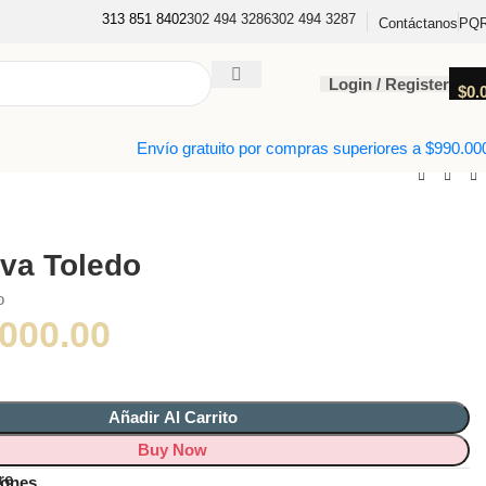
313 851 8402
302 494 3286
302 494 3287
PQ
Contáctanos
Login / Register
$
0.
Envío gratuito por compras superiores a $990.00
rva Toledo
o
,000.00
Añadir Al Carrito
Buy Now
re
iones