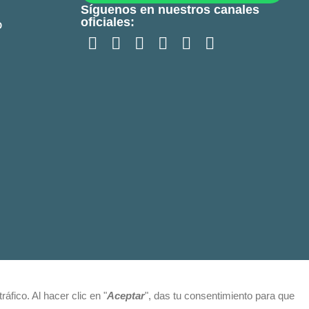
Síguenos en nuestros canales
oficiales:
O
fico. Al hacer clic en "
Aceptar
", das tu consentimiento para que