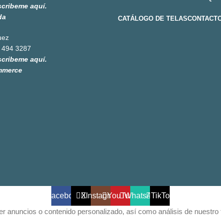
scribeme aquí.
da
CATÁLOGO DE TELAS
CONTACT
uez
 494 3287
scribeme aquí.
mmerce
Facebook
X
Instagram
YouTube
WhatsApp
TikTok
 anuncios o contenido personalizado, así como análisis de nuestro trá