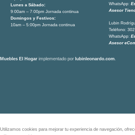
WhatsApp:
E
Lunes a Sábado:
Asesor Tien
9:00am – 7:00pm Jornada continua
Domingos y Festivos:
Lubin Rodríg
10am – 5:00pm Jornada continua
Teléfono:
302
WhatsApp:
E
Asesor eCo
Muebles El Hogar
implementado por
lubinleonardo.com
.
Utilizamos cookies para mejorar tu experiencia de navegación, ofrecer