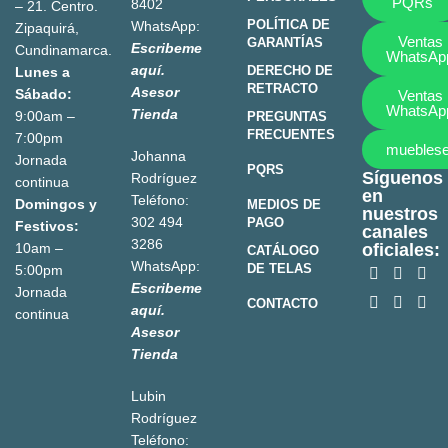
PQRs
8402
– 21. Centro.
POLÍTICA DE
WhatsApp:
Zipaquirá,
Ventas
GARANTÍAS
Escribeme
Cundinamarca.
WhatsAp
aquí.
DERECHO DE
Lunes a
RETRACTO
Asesor
Sábado:
Ventas
WhatsAp
Tienda
9:00am –
PREGUNTAS
FRECUENTES
7:00pm
mueblese
Johanna
Jornada
PQRS
Síguenos
Rodríguez
continua
en
Teléfono:
Domingos y
MEDIOS DE
nuestros
302 494
PAGO
Festivos:
canales
3286
10am –
oficiales:
CATÁLOGO
WhatsApp:
DE TELAS
5:00pm
Escribeme
Jornada
CONTACTO
aquí.
continua
Asesor
Tienda
Lubin
Rodríguez
Teléfono: