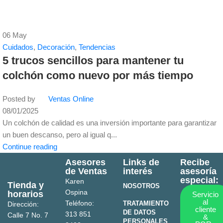
06
May
Cuidados
,
Decoración
,
Tendencias
5 trucos sencillos para mantener tu
colchón como nuevo por más tiempo
Posted by
Ventas Online
08/01/2025
Un colchón de calidad es una inversión importante para garantizar
un buen descanso, pero al igual q...
Continue reading
Asesores
Links de
Recibe
de Ventas
interés
asesoría
especial:
Karen
Tienda y
NOSOTROS
Ospina
horarios
Servicio
al
Teléfono:
TRATAMIENTO
Dirección:
cliente
DE DATOS
313 851
Calle 7 No. 7
&
PERSONALES