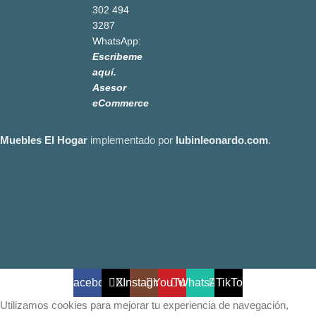
302 494
3287
WhatsApp:
Escribeme
aquí.
Asesor
eCommerce
Muebles El Hogar
implementado por
lubinleonardo.com
.
Facebook
X
Instagram
YouTube
WhatsApp
TikTok
Utilizamos cookies para mejorar tu experiencia de navegación,